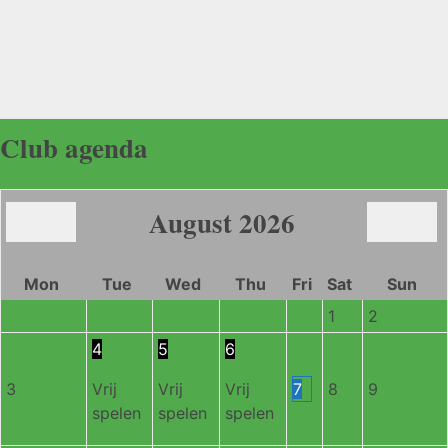
Club agenda
August
2026
Mon
Tue
Wed
Thu
Fri
Sat
Sun
1
2
4
5
6
3
Vrij
Vrij
Vrij
7
8
9
spelen
spelen
spelen