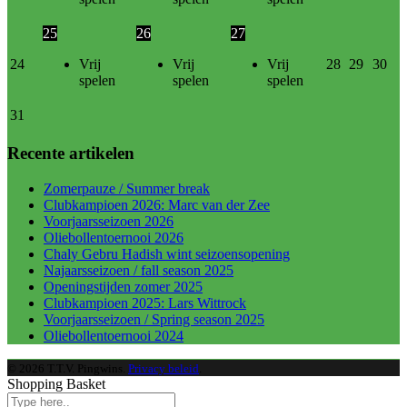
25
26
27
24
Vrij
Vrij
Vrij
28
29
30
spelen
spelen
spelen
31
Recente artikelen
Zomerpauze / Summer break
Clubkampioen 2026: Marc van der Zee
Voorjaarsseizoen 2026
Oliebollentoernooi 2026
Chaly Gebru Hadish wint seizoensopening
Najaarsseizoen / fall season 2025
Openingstijden zomer 2025
Clubkampioen 2025: Lars Wittrock
Voorjaarsseizoen / Spring season 2025
Oliebollentoernooi 2024
© 2026 T.T.V. Pingwins.
Privacy beleid
.
Shopping Basket