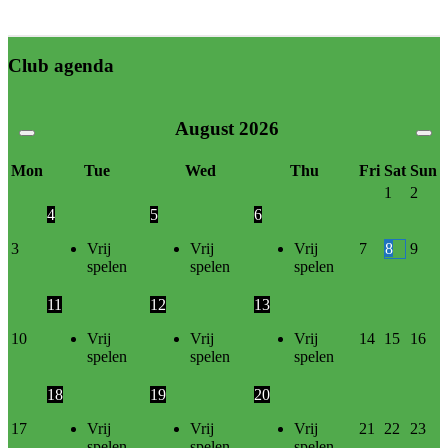
Club agenda
August
2026
Mon
Tue
Wed
Thu
Fri
Sat
Sun
1
2
4
5
6
3
Vrij
Vrij
Vrij
7
8
9
spelen
spelen
spelen
11
12
13
10
Vrij
Vrij
Vrij
14
15
16
spelen
spelen
spelen
18
19
20
17
Vrij
Vrij
Vrij
21
22
23
spelen
spelen
spelen