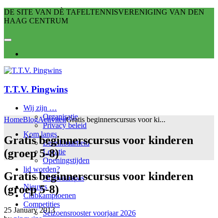
DE SITE VAN DÈ TAFELTENNISVERENIGING VAN DEN
HAAG CENTRUM
T.T.V. Pingwins
Wij zijn …
Organisatie
Home
Blog
Activiteit
Gratis beginnerscursus voor ki...
Privacy beleid
Kom langs
Gratis beginnerscursus voor kinderen
Bereikbaarheid
(groep 5-8)
Locatie
Openingstijden
lid worden?
Gratis beginnerscursus voor kinderen
Ooievaarspas
Nieuws
(groep 5-8)
Clubkampioenen
Competities
25 January 2013
Seizoensrooster voorjaar 2026