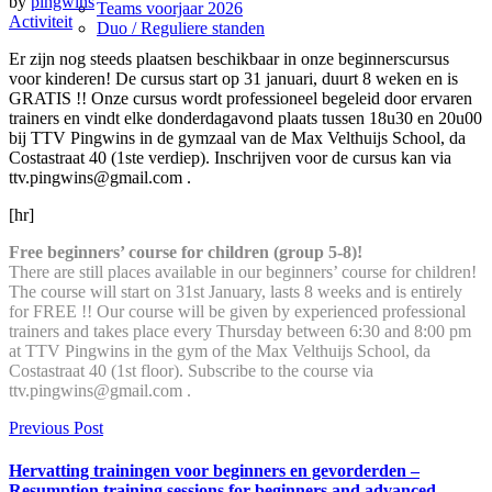
by
pingwins
Teams voorjaar 2026
Activiteit
Duo / Reguliere standen
Er zijn nog steeds plaatsen beschikbaar in onze beginnerscursus
voor kinderen! De cursus start op 31 januari, duurt 8 weken en is
GRATIS !! Onze cursus wordt professioneel begeleid door ervaren
trainers en vindt elke donderdagavond plaats tussen 18u30 en 20u00
bij TTV Pingwins in de gymzaal van de Max Velthuijs School, da
Costastraat 40 (1ste verdiep). Inschrijven voor de cursus kan via
ttv.pingwins@gmail.com .
[hr]
Free beginners’ course for children (group 5-8)!
There are still places available in our beginners’ course for children!
The course will start on 31st January, lasts 8 weeks and is entirely
for FREE !! Our course will be given by experienced professional
trainers and takes place every Thursday between 6:30 and 8:00 pm
at TTV Pingwins in the gym of the Max Velthuijs School, da
Costastraat 40 (1st floor). Subscribe to the course via
ttv.pingwins@gmail.com .
Previous Post
Hervatting trainingen voor beginners en gevorderden –
Resumption training sessions for beginners and advanced