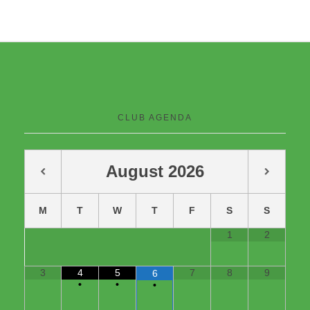
CLUB AGENDA
August
2026
M
T
W
T
F
S
S
1
2
3
4
5
7
8
9
6
•
•
•