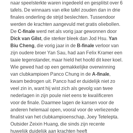
naar speelsterkte waren ingedeeld en gesplitst over 6
tafels. De winnaars van elke tafel zouden dan in drie
finales onderling de strijd beslechten. Tussendoor
werden de krachten aangevuld met gratis oliebollen.
De
C-finale
werd net als vorig jaar gewonnen door
Dick van Gilst
, die sterker bleek dan Jod Hsu.
Yan
Biu Cheng
, die vorig jaar in de
B-finale
verloor van
zijn oudere broer Yan Sau, had aan Felix Kramer een
taaie tegenstander, maar hield het hoofd dit keer koel.
Wie gewed had op een gemakkelijke overwinning
van clubkampioen Panco Chung in de
A-finale
,
kwam bedrogen uit. Panco had er duidelijk niet zo
veel zin in, want hij wist zich als gevolg van twee
nederlagen in zijn poule niet eens te kwalificeren
voor de finale. Daarmee lagen de kansen voor de
anderen helemaal open, vooral voor de verliezende
finalist van het clubkampioenschap, Joey Tetelepta.
Outsider Zeixin Huang, die sinds zijn recente
huwelijk duidelijk aan krachten heeft