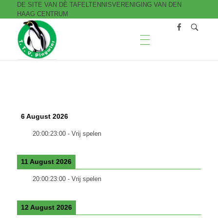
DE SITE VAN DÈ TAFELTENNISVERENIGING VAN DEN
HAAG CENTRUM
T.T.V. Pingwins
6 August 2026
20:00
:
23:00
-
Vrij spelen
11 August 2026
20:00
:
23:00
-
Vrij spelen
12 August 2026