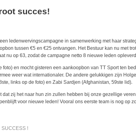
oot succes!
een ledenwervingscampagne in samenwerking met haar strategis
pbon tussen €5 en €25 ontvangen. Het Bestuur kan nu met trot
staat nu op 63, zodat de campagne netto 8 nieuwe leden opleverd
 foto) en mocht gisteren een aankoopbon van TT Sport ten bedr
mee weer wat internationaler. De andere gelukkigen zijn Holger
te, links op de foto) en Zabi Sardjen (Afghanistan, 59ste lid).
 dat zij het naar hun zin zullen hebben bij onze gezellige v
penblijft voor nieuwe leden! Vooral ons eerste team is nog op z
 SUCCESS !