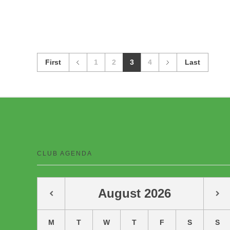
First
1
2
3
4
Last
CLUB AGENDA
August
2026
M
T
W
T
F
S
S