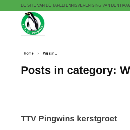
DE SITE VAN DÈ TAFELTENNISVERENIGING VAN DEN HA
T.T.V. Pingwins
Home
Wij zijn ..
Posts in category: Wij
TTV Pingwins kerstgroet