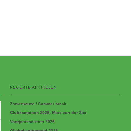
RECENTE ARTIKELEN
Zomerpauze / Summer break
Clubkampioen 2026: Marc van der Zee
Voorjaarsseizoen 2026
Oliebollentoernooi 2026