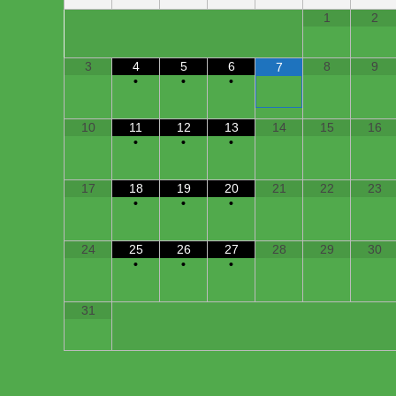
1
2
3
4
5
6
8
9
7
•
•
•
10
11
12
13
14
15
16
•
•
•
17
18
19
20
21
22
23
•
•
•
24
25
26
27
28
29
30
•
•
•
31