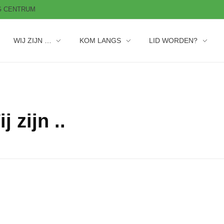
AG CENTRUM
WIJ ZIJN …
KOM LANGS
LID WORDEN?
 zijn ..