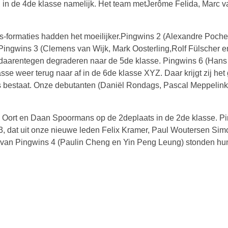
in de 4de klasse namelijk. Het team metJerôme Felida, Marc v
s-formaties hadden het moeilijker.Pingwins 2 (Alexandre Poche
Pingwins 3 (Clemens van Wijk, Mark Oosterling,Rolf Fülscher e
arentegen degraderen naar de 5de klasse. Pingwins 6 (Hans v
lasse weer terug naar af in de 6de klasse XYZ. Daar krijgt zij h
s bestaat. Onze debutanten (Daniël Rondags, Pascal Meppelin
 Oort en Daan Spoormans op de 2deplaats in de 2de klasse. Pin
3, dat uit onze nieuwe leden Felix Kramer, Paul Woutersen Si
 van Pingwins 4 (Paulin Cheng en Yin Peng Leung) stonden hu