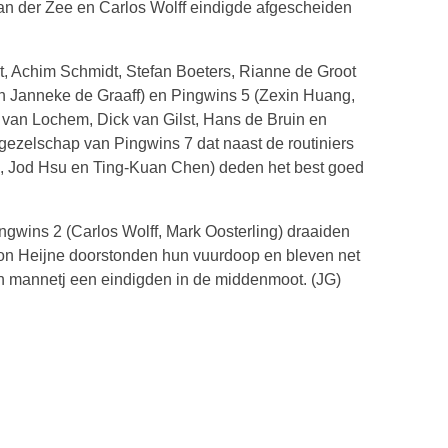
an der Zee en Carlos Wolff eindigde afgescheiden
t, Achim Schmidt, Stefan Boeters, Rianne de Groot
n Janneke de Graaff) en Pingwins 5 (Zexin Huang,
an Lochem, Dick van Gilst, Hans de Bruin en
et gezelschap van Pingwins 7 dat naast de routiniers
k, Jod Hsu en Ting-Kuan Chen) deden het best goed
gwins 2 (Carlos Wolff, Mark Oosterling) draaiden
mon Heijne doorstonden hun vuurdoop en bleven net
n mannetj een eindigden in de middenmoot. (JG)