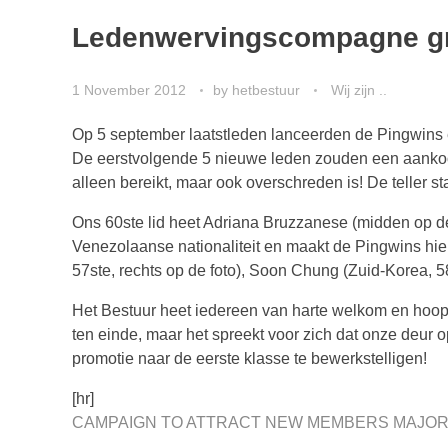
Ledenwervingscompagne gr
1 November 2012
by
hetbestuur
Wij zijn ..
Op 5 september laatstleden lanceerden de Pingwins 
De eerstvolgende 5 nieuwe leden zouden een aankoo
alleen bereikt, maar ook overschreden is! De teller 
Ons 60ste lid heet Adriana Bruzzanese (midden op de
Venezolaanse nationaliteit en maakt de Pingwins hier
57ste, rechts op de foto), Soon Chung (Zuid-Korea, 58s
Het Bestuur heet iedereen van harte welkom en hoopt
ten einde, maar het spreekt voor zich dat onze deur o
promotie naar de eerste klasse te bewerkstelligen!
[hr]
CAMPAIGN TO ATTRACT NEW MEMBERS MAJOR