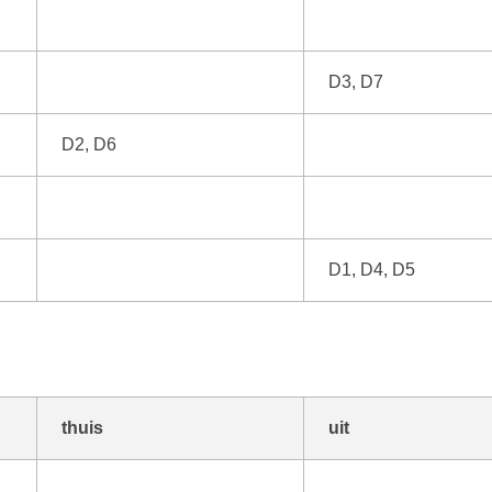
D3, D7
D2, D6
D1, D4, D5
thuis
uit