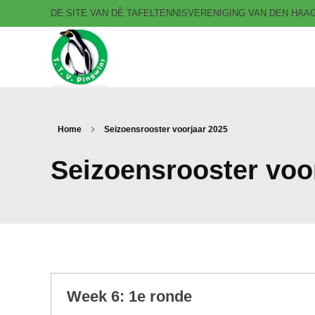
DE SITE VAN DÈ TAFELTENNISVERENIGING VAN DEN HA
T.T.V. Pingwins
Home
Seizoensrooster voorjaar 2025
Seizoensrooster voo
Week 6: 1e ronde