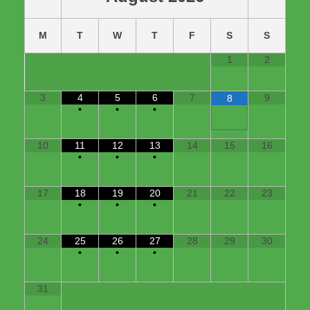
M
T
W
T
F
S
S
1
2
3
4
5
6
7
9
8
•
•
•
10
11
12
13
14
15
16
•
•
•
17
18
19
20
21
22
23
•
•
•
24
25
26
27
28
29
30
•
•
•
31