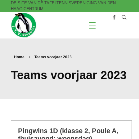
DE SITE VAN DÈ TAFELTENNISVERENIGING VAN DEN
HAAG CENTRUM
T.T.V. Pingwins
Home
Teams voorjaar 2023
Teams voorjaar 2023
Pingwins 1D (klasse 2, Poule A,
thuisavond: woensdag)