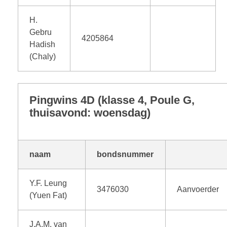
H.
Gebru
4205864
Hadish
(Chaly)
Pingwins 4D (klasse 4, Poule G,
thuisavond: woensdag)
naam
bondsnummer
Y.F. Leung
3476030
Aanvoerder
(Yuen Fat)
J.A.M. van