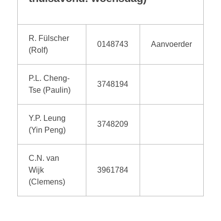
R. Fülscher
0148743
Aanvoerder
(Rolf)
P.L. Cheng-
3748194
Tse (Paulin)
Y.P. Leung
3748209
(Yin Peng)
C.N. van
Wijk
3961784
(Clemens)