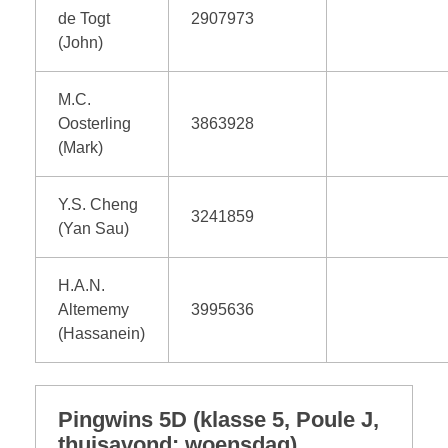
de Togt
2907973
(John)
M.C.
Oosterling
3863928
(Mark)
Y.S. Cheng
3241859
(Yan Sau)
H.A.N.
Altememy
3995636
(Hassanein)
Pingwins 5D (klasse 5, Poule J,
thuisavond: woensdag)