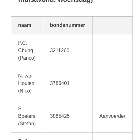
naam
bondsnummer
P.C.
Chung
3211260
(Panco)
N. van
Houten
3786401
(Nico)
S.
Boeters
3885425
Aanvoerder
(Stefan)