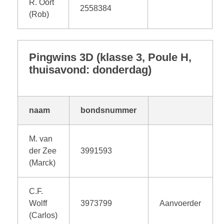
R. Oort
2558384
(Rob)
Pingwins 3D (klasse 3, Poule H,
thuisavond: donderdag)
naam
bondsnummer
M. van
der Zee
3991593
(Marck)
C.F.
Wolff
3973799
Aanvoerder
(Carlos)