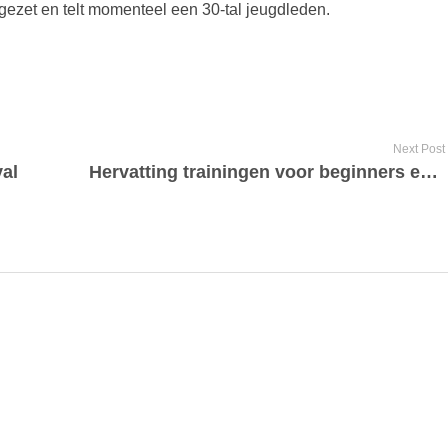
ezet en telt momenteel een 30-tal jeugdleden.
Next Post
val
Hervatting trainingen voor beginners en gevorderden – Resumption training sessions for beginners and advanced players