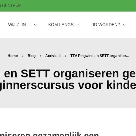
AG CENTRUM
WIJ ZIJN …
KOM LANGS
LID WORDEN?
Home
Blog
Activiteit
TTV Pingwins en SETT organiser...
 en SETT organiseren ge
innerscursus voor kind
niseren gezamenlijk een