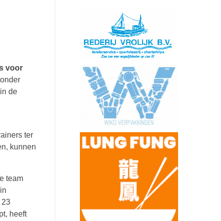
s voor
 onder
in de
ainers ter
den, kunnen
te team
in
 23
t, heeft