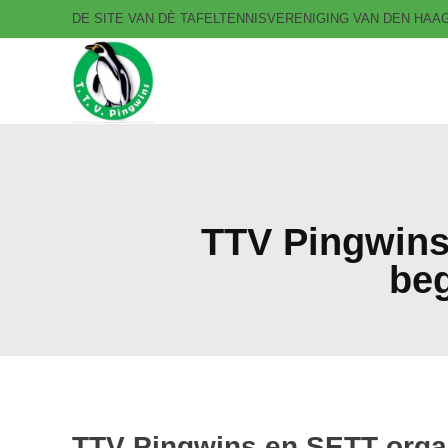
DE SITE VAN DÈ TAFELTENNISVERENIGING VAN DEN HA
T.T.V. Pingwins
TTV Pingwins
beg
TTV Pingwins en SETT orga