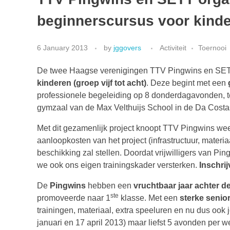
beginnerscursus voor kind
6 January 2013
by
jggovers
Activiteit
Toernooi
De twee Haagse verenigingen TTV Pingwins en SETT
kinderen (groep vijf tot acht)
. Deze begint met een
professionele begeleiding op 8 donderdagavonden, 
gymzaal van de Max Velthuijs School in de Da Costas
Met dit gezamenlijk project knoopt TTV Pingwins weer
aanloopkosten van het project (infrastructuur, materi
beschikking zal stellen. Doordat vrijwilligers van P
we ook ons eigen trainingskader versterken.
Inschri
De
Pingwins
hebben een
vruchtbaar jaar achter d
ste
promoveerde naar 1
klasse. Met een
sterke senio
trainingen, materiaal, extra speeluren en nu dus ook
januari en 17 april 2013) maar liefst 5 avonden per 