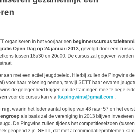
eren
 organiseren in het voorjaar een
beginnerscursus tafeltenni
gratis Open Dag op 24 januari 2013
, gevolgd door een cursus
telkens tussen 18u30 en 20u00. De cursus zal gegeven worden 
traat.
 aan met een actief jeugdbeleid. Hierbij zullen de Pingwins de
aal) voor haar rekening nemen, terwijl SETT haar ervaren jeugdtr
ingwins de gelegenheid krijgen om de trainingen mee te begelei
jven
voor de cursus kan via
ttv.pingwins@gmail.com
.
e rug
, waarin het ledenaantal opliep van 48 naar 57 en het eers
rengroep
als basis zal de vereniging in 2013 blijven investeren 
 jeugd. De Pingwins zullen tijdens het competitieseizoen (tussen
week geopend zijn.
SETT
, dat met accommodatieproblemen kamp