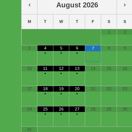
August
2026
M
T
W
T
F
S
S
1
2
3
4
5
6
8
9
7
•
•
•
10
11
12
13
14
15
16
•
•
•
17
18
19
20
21
22
23
•
•
•
24
25
26
27
28
29
30
•
•
•
31