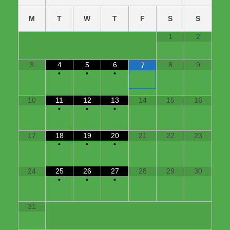
M
T
W
T
F
S
S
1
2
3
4
5
6
8
9
7
•
•
•
10
11
12
13
14
15
16
•
•
•
17
18
19
20
21
22
23
•
•
•
24
25
26
27
28
29
30
•
•
•
31