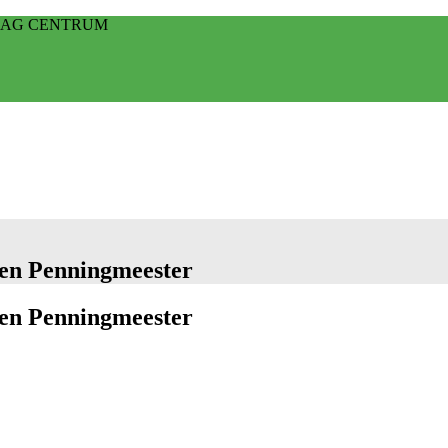
HAAG CENTRUM
 en Penningmeester
 en Penningmeester