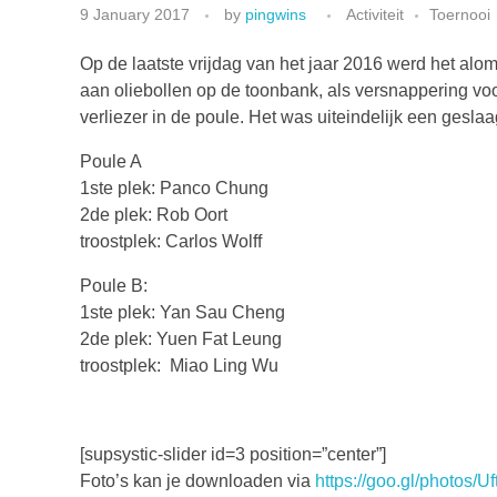
9 January 2017
by
pingwins
Activiteit
Toernooi
Op de laatste vrijdag van het jaar 2016 werd het al
aan oliebollen op de toonbank, als versnappering vo
verliezer in de poule. Het was uiteindelijk een gesl
Poule A
1ste plek: Panco Chung
2de plek: Rob Oort
troostplek: Carlos Wolff
Poule B:
1ste plek: Yan Sau Cheng
2de plek: Yuen Fat Leung
troostplek: Miao Ling Wu
[supsystic-slider id=3 position=”center”]
Foto’s kan je downloaden via
https://goo.gl/photos/