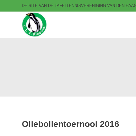
DE SITE VAN DÈ TAFELTENNISVERENIGING VAN DEN HA
T.T.V. Pingwins
Oliebollentoernooi 2016