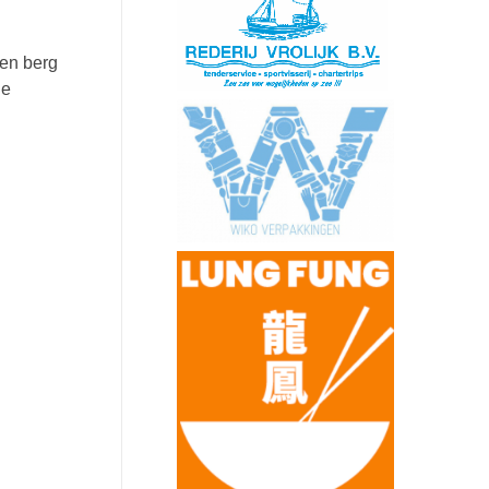
een berg
le