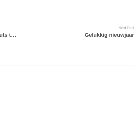
Next Post
Oliebollentoernooi / Dutch Doughnuts tournament
Gelukkig nieuwjaar