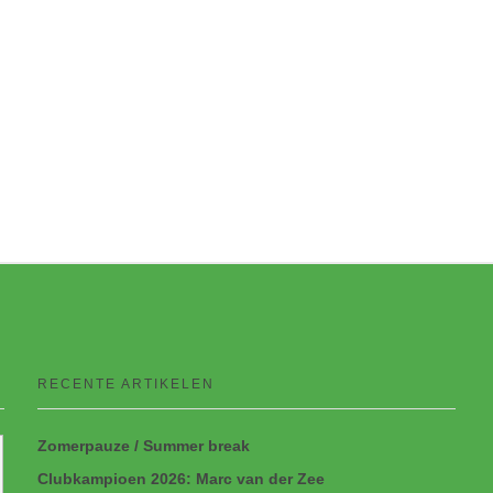
RECENTE ARTIKELEN
Zomerpauze / Summer break
Clubkampioen 2026: Marc van der Zee