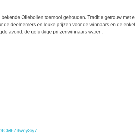
om bekende Oliebollen toernooi gehouden. Traditie getrouw met 
or de deelnemers en leuke prijzen voor de winnaars en de enke
aagde avond; de gelukkige prijzenwinnaars waren:
Uft4CM6Zrtwoy3iy7