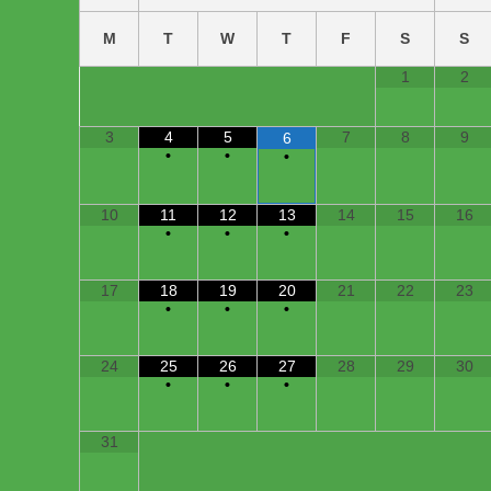
M
T
W
T
F
S
S
1
2
3
4
5
7
8
9
6
•
•
•
10
11
12
13
14
15
16
•
•
•
17
18
19
20
21
22
23
•
•
•
24
25
26
27
28
29
30
•
•
•
31