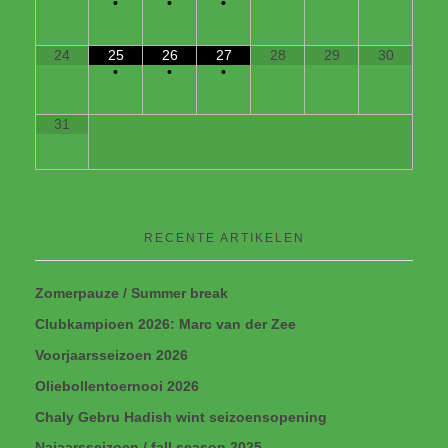
•
•
•
24
25
26
27
28
29
30
•
•
•
31
RECENTE ARTIKELEN
Zomerpauze / Summer break
Clubkampioen 2026: Marc van der Zee
Voorjaarsseizoen 2026
Oliebollentoernooi 2026
Chaly Gebru Hadish wint seizoensopening
Najaarsseizoen / fall season 2025