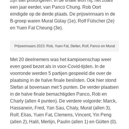
zijn titel prolongeren. In de finale won hij, net zoals
een jaar eerder, van Panco Chung. Rob Oort
eindigde op de derde plaats. De prijswinnaars in de
B-groep waren Murat Gülay (1e), Rolf Fülscher (2e)
en Yuen Fat Cheung (3e).
Prijswinnaars 2023: Rob, Yuen Fat, Stefan, Rolf, Panco en Murat
Met 20 deelnemers was het kampioenschap weer
even goed bezet als in voor-Covid-tijden. In de
voorronde werden 5 partijen gespeeld die over de
plaatsing in de halve finale beslisten. Ook hier stond
Stefan al bovenaan met 5 punten. De verder plaatsen
in de halve finale bemachtigden Panco, Rob en
Charly (allen 4 punten). De verdere volgorde: Marck,
Hassanein, Fred, Yan Sau, Chaly, Murat (allen 3),
Rolf, Elias, Yuen Fat, Clemens, Vincent, Yin Peng
(allen 2), Halil, Merlijn, Paulin (allen 1) en Gülten (0).