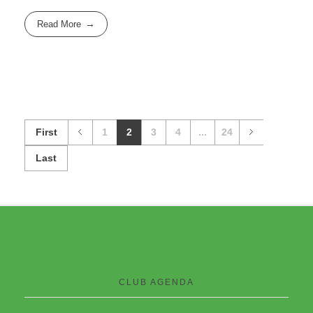
Read More
First
1
2
3
4
...
24
Last
CLUB AGENDA