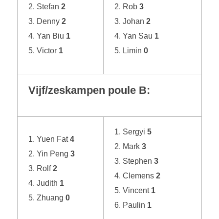
Stefan
2
Rob
3
Denny
2
Johan
2
Yan Biu
1
Yan Sau
1
Victor
1
Limin
0
Vijf/zeskampen poule B:
Sergyi
5
Yuen Fat
4
Mark
3
Yin Peng
3
Stephen
3
Rolf
2
Clemens
2
Judith
1
Vincent
1
Zhuang
0
Paulin
1