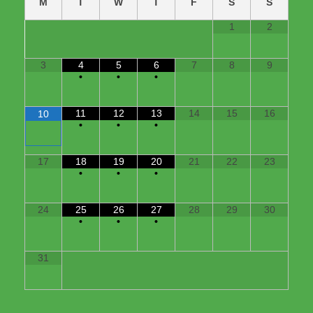
M
T
W
T
F
S
S
1
2
3
4
5
6
7
8
9
•
•
•
11
12
13
14
15
16
10
•
•
•
17
18
19
20
21
22
23
•
•
•
24
25
26
27
28
29
30
•
•
•
31