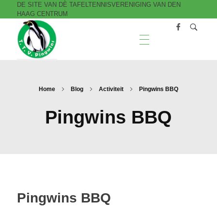
DE SITE VAN DÈ TAFELTENNISVERENIGING VAN DEN
HAAG CENTRUM
T.T.V. Pingwins
Home
Blog
Activiteit
Pingwins BBQ
Pingwins BBQ
Pingwins BBQ