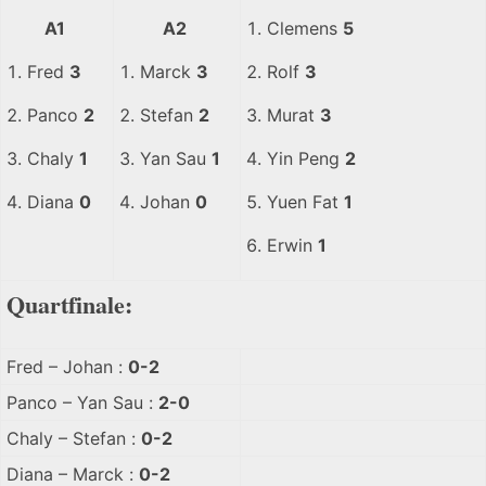
A1
A2
Clemens
5
Fred
3
Marck
3
Rolf
3
Panco
2
Stefan
2
Murat
3
Chaly
1
Yan Sau
1
Yin Peng
2
Diana
0
Johan
0
Yuen Fat
1
Erwin
1
Quartfinale:
Fred – Johan :
0-2
Panco – Yan Sau :
2-0
Chaly – Stefan :
0-2
Diana – Marck :
0-2