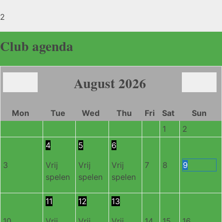
2
Club agenda
August
2026
Mon
Tue
Wed
Thu
Fri
Sat
Sun
1
2
4
5
6
3
Vrij
Vrij
Vrij
7
8
9
spelen
spelen
spelen
11
12
13
10
Vrij
Vrij
Vrij
14
15
16