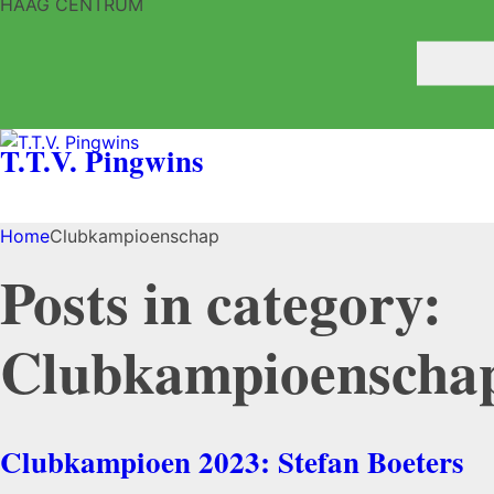
HAAG CENTRUM
T.T.V. Pingwins
Home
Clubkampioenschap
Posts in category:
Clubkampioenscha
Clubkampioen 2023: Stefan Boeters