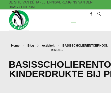
DE SITE VAN DÈ TAFELTENNISVERENIGING VAN DEN
HAAG CENTRUM
T.T.V. Pingwins
Home
Blog
Activiteit
BASISSCHOLIERENTOERNOOI:
KINDE...
BASISSCHOLIERENTO
KINDERDRUKTE BIJ 