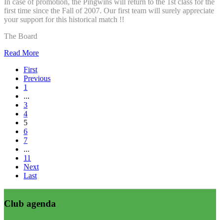
In case of promotion, the Pingwins will return to the 1st class for the
first time since the Fall of 2007. Our first team will surely appreciate
your support for this historical match !!
The Board
Read More
First
Previous
1
...
3
4
5
6
7
...
11
Next
Last
Club agenda