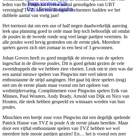
Teams voorjaar 2026
leden van de Pingwins en een aantal genodigden van UBT
Duo / Reguliere standen
vereniging TVZ. Met een dertigtal deelnemers hadden we het
dubbele aantal van vorig jaar!
Het toernooi dat om een uur of half negen daadwerkelijk aanving
leek qua planning goed in orde maar liep toch behoorlijk uit omdat
de poules in de tweede ronde nog veel lange partijen vereisten. In
alle poules werd hevig gestreden om de eerste plek. Meerdere
spelers gaven zich niet zomaar in een best of 3 gewonnen.
Johan Govers heeft zo goed mogelijk de niveaus van de spelers
ingeschat in de diverse poules. Dit is goed gelukt gezien de vele
zweetdruppels die we hebben zien vloeien. Leuk om te zien was dat
een aantal nieuwe spelers van Pingwins met veel talent en
enthousiasme de strijd aangingen. Het gaat bij deze spelers (nog)
niet om de eerste plaats maar vooral om het opdoen van
wedstrijdervaring. Complimenten voor Pingwins spelers Erik van
Minnen, Paul Wouters, Andy Brady, Arnold van Dijk en Nico van
Houten, die sterk hebben gespeeld en winnaars werden van hun
poules.
Misschien een beetje zuur voor Pingwins dat een degelijk spelende
Patrick Hanse van TVZ in poule A de eerste plaats bereikte. Maar
door een vijftal enthousiaste spelers van TVZ hebben we wel
meerdere hele mooie partijen gezien! En… het is vooral een zeer