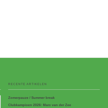
RECENTE ARTIKELEN
Zomerpauze / Summer break
Clubkampioen 2026: Marc van der Zee