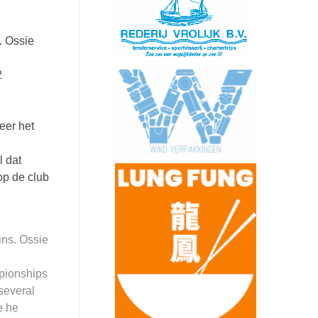
. Ossie
2
eer het
l dat
op de club
ins. Ossie
mpionships
several
e he