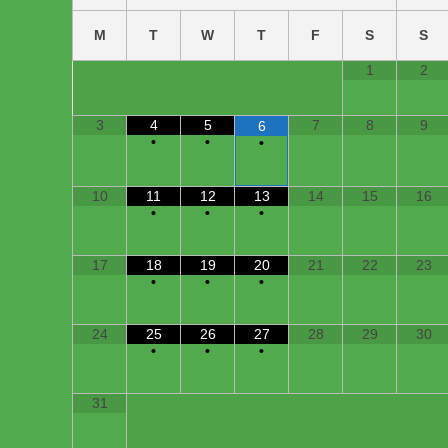
M
T
W
T
F
S
S
1
2
3
4
5
7
8
9
6
•
•
•
10
11
12
13
14
15
16
•
•
•
17
18
19
20
21
22
23
•
•
•
24
25
26
27
28
29
30
•
•
•
31