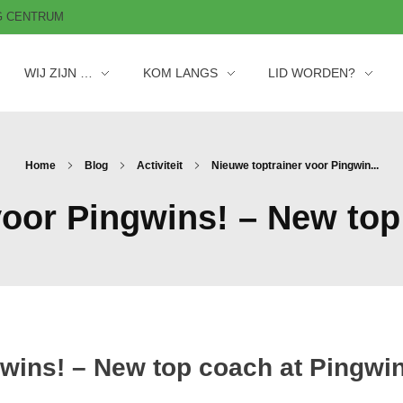
AG CENTRUM
WIJ ZIJN …
KOM LANGS
LID WORDEN?
Home
Blog
Activiteit
Nieuwe toptrainer voor Pingwin...
voor Pingwins! – New top
gwins! – New top coach at Pingwi