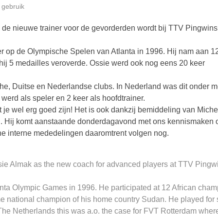
 gebruik
k de nieuwe trainer voor de gevorderden wordt bij TTV Pingwins
er op de Olympische Spelen van Atlanta in 1996. Hij nam aan 1
ij 5 medailles veroverde. Ossie werd ook nog eens 20 keer
sche, Duitse en Nederlandse clubs. In Nederland was dit onder m
werd als speler en 2 keer als hoofdtrainer.
 je wel erg goed zijn! Het is ook dankzij bemiddeling van Miche
ing. Hij komt aanstaande donderdagavond met ons kennismaken 
che interne mededelingen daaromtrent volgen nog.
 Ossie Almak as the new coach for advanced players at TTV Pingw
tlanta Olympic Games in 1996. He participated at 12 African cha
 national champion of his home country Sudan. He played for 
The Netherlands this was a.o. the case for FVT Rotterdam wher