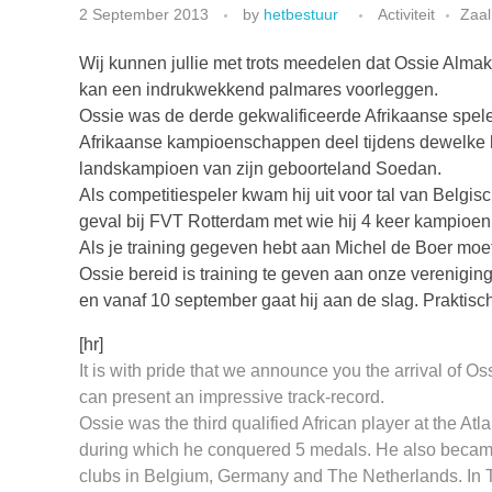
2 September 2013
by
hetbestuur
Activiteit
Zaal
Wij kunnen jullie met trots meedelen dat Ossie Alma
kan een indrukwekkend palmares voorleggen.
Ossie was de derde gekwalificeerde Afrikaanse spel
Afrikaanse kampioenschappen deel tijdens dewelke h
landskampioen van zijn geboorteland Soedan.
Als competitiespeler kwam hij uit voor tal van Belgi
geval bij FVT Rotterdam met wie hij 4 keer kampioen 
Als je training gegeven hebt aan Michel de Boer moet
Ossie bereid is training te geven aan onze verenig
en vanaf 10 september gaat hij aan de slag. Praktis
[hr]
It is with pride that we announce you the arrival of
can present an impressive track-record.
Ossie was the third qualified African player at the A
during which he conquered 5 medals. He also became
clubs in Belgium, Germany and The Netherlands. In 